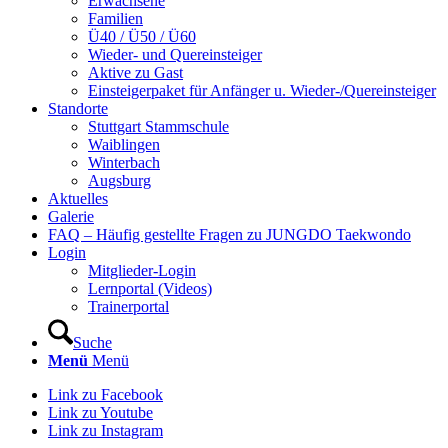
Erwachsene
Familien
Ü40 / Ü50 / Ü60
Wieder- und Quereinsteiger
Aktive zu Gast
Einsteigerpaket für Anfänger u. Wieder-/Quereinsteiger
Standorte
Stuttgart Stammschule
Waiblingen
Winterbach
Augsburg
Aktuelles
Galerie
FAQ – Häufig gestellte Fragen zu JUNGDO Taekwondo
Login
Mitglieder-Login
Lernportal (Videos)
Trainerportal
Suche
Menü
Menü
Link zu Facebook
Link zu Youtube
Link zu Instagram