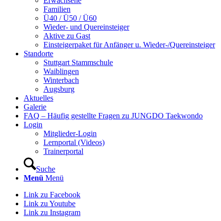
Erwachsene
Familien
Ü40 / Ü50 / Ü60
Wieder- und Quereinsteiger
Aktive zu Gast
Einsteigerpaket für Anfänger u. Wieder-/Quereinsteiger
Standorte
Stuttgart Stammschule
Waiblingen
Winterbach
Augsburg
Aktuelles
Galerie
FAQ – Häufig gestellte Fragen zu JUNGDO Taekwondo
Login
Mitglieder-Login
Lernportal (Videos)
Trainerportal
Suche
Menü
Menü
Link zu Facebook
Link zu Youtube
Link zu Instagram