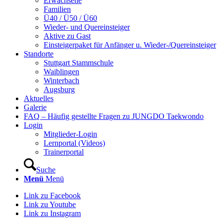
Erwachsene
Familien
Ü40 / Ü50 / Ü60
Wieder- und Quereinsteiger
Aktive zu Gast
Einsteigerpaket für Anfänger u. Wieder-/Quereinsteiger
Standorte
Stuttgart Stammschule
Waiblingen
Winterbach
Augsburg
Aktuelles
Galerie
FAQ – Häufig gestellte Fragen zu JUNGDO Taekwondo
Login
Mitglieder-Login
Lernportal (Videos)
Trainerportal
Suche
Menü
Menü
Link zu Facebook
Link zu Youtube
Link zu Instagram