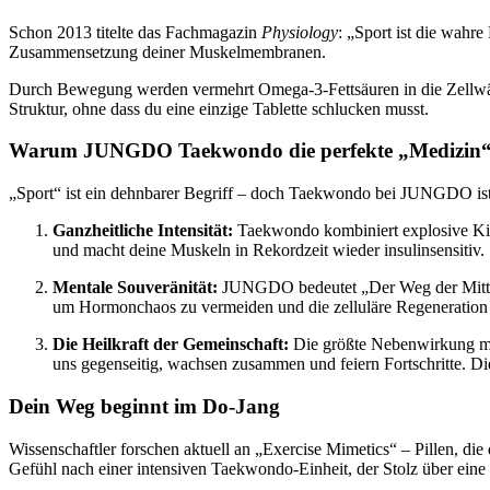
Schon 2013 titelte das Fachmagazin
Physiology
: „Sport ist die wahr
Zusammensetzung deiner Muskelmembranen.
Durch Bewegung werden vermehrt Omega-3-Fettsäuren in die Zellwände
Struktur, ohne dass du eine einzige Tablette schlucken musst.
Warum JUNGDO Taekwondo die perfekte „Medizin“ 
„Sport“ ist ein dehnbarer Begriff – doch Taekwondo bei JUNGDO is
Ganzheitliche Intensität:
Taekwondo kombiniert explosive Kick
und macht deine Muskeln in Rekordzeit wieder insulinsensitiv.
Mentale Souveränität:
JUNGDO bedeutet „Der Weg der Mitte“. W
um Hormonchaos zu vermeiden und die zelluläre Regeneration 
Die Heilkraft der Gemeinschaft:
Die größte Nebenwirkung mod
uns gegenseitig, wachsen zusammen und feiern Fortschritte. D
Dein Weg beginnt im Do-Jang
Wissenschaftler forschen aktuell an „Exercise Mimetics“ – Pillen, di
Gefühl nach einer intensiven Taekwondo-Einheit, der Stolz über eine