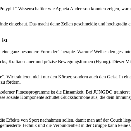
e Polypill.“ Wissenschaftler wie Agneta Andersson konnten zeigen, warum
 eingebaut. Das macht deine Zellen geschmeidig und hochgradig empfä
ist
t eine ganz besondere Form der Therapie. Warum? Weil es den gesamt
s, Kraftausdauer und präzise Bewegungsformen (Hyong). Dieser Mix ak
ir trainieren nicht nur den Körper, sondern auch den Geist. In einer W
zu fördern.
erner Fitnessprogramme ist die Einsamkeit. Bei JUNGDO trainierst du
iese soziale Komponente schüttet Glückshormone aus, die dein Immunsy
e die Effekte von Sport nachahmen sollen, damit man auf der Couch lie
 gemeisterte Technik und die Verbundenheit in der Gruppe kann keine C