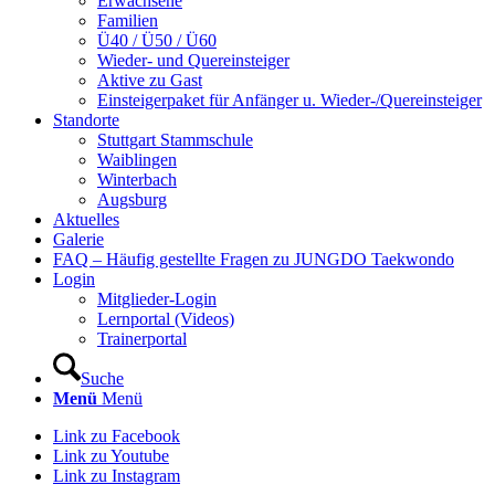
Erwachsene
Familien
Ü40 / Ü50 / Ü60
Wieder- und Quereinsteiger
Aktive zu Gast
Einsteigerpaket für Anfänger u. Wieder-/Quereinsteiger
Standorte
Stuttgart Stammschule
Waiblingen
Winterbach
Augsburg
Aktuelles
Galerie
FAQ – Häufig gestellte Fragen zu JUNGDO Taekwondo
Login
Mitglieder-Login
Lernportal (Videos)
Trainerportal
Suche
Menü
Menü
Link zu Facebook
Link zu Youtube
Link zu Instagram